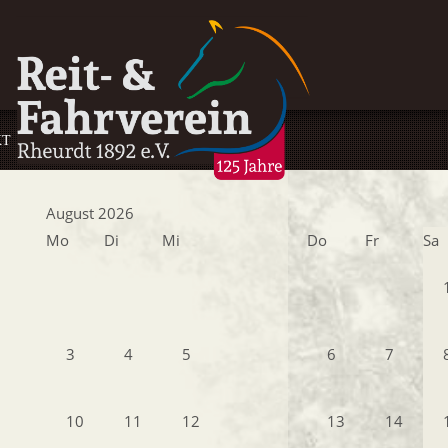
KT
August 2026
Mo
Di
Mi
Do
Fr
Sa
3
4
5
6
7
10
11
12
13
14