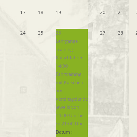
17
18
19
20
21
24
25
26
27
28
Lehrgänge
Training
Kutschfahren
14:00
Fahrtraining
mit Kutschen
am
Vereinsgelände
jeweils von
14:00 Uhr bis
ca 21:00 Uhr
Datum :