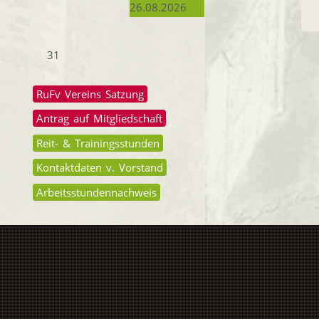
26.08.2026
31
RuFv Vereins Satzung
Antrag auf Mitgliedschaft
Reit- & Trainingsstunden
Kontaktdaten v. Vorstand
Arbeitsstundennachweis